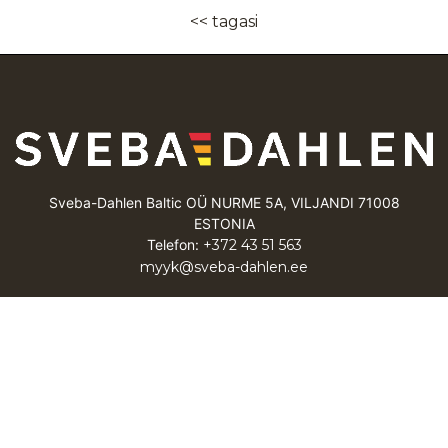
<< tagasi
Sveba-Dahlen Baltic OÜ NURME 5A, VILJANDI 71008
ESTONIA
Telefon:
+372 43 51 563
myyk@sveba-dahlen.ee