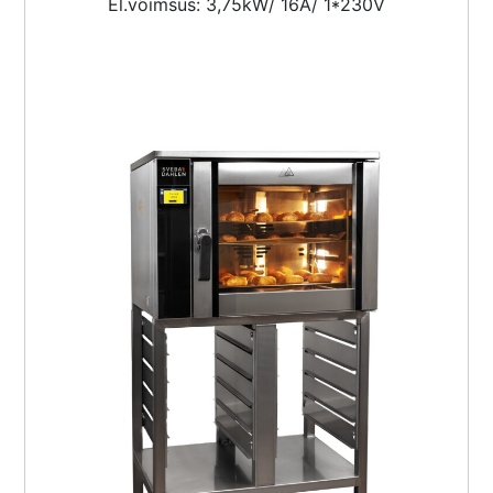
El.võimsus: 3,75kW/ 16A/ 1*230V