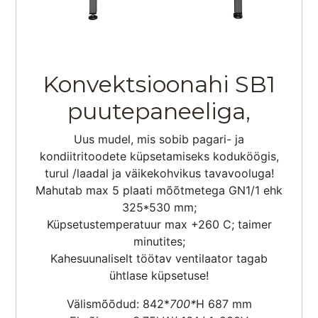
Konvektsioonahi SB1
puutepaneeliga,
Uus mudel, mis sobib pagari- ja
kondiitritoodete küpsetamiseks koduköögis,
turul /laadal ja väikekohvikus tavavooluga!
Mahutab max 5 plaati mõõtmetega GN1/1 ehk
325*530 mm;
Küpsetustemperatuur max +260 C; taimer
minutites;
Kahesuunaliselt töötav ventilaator tagab
ühtlase küpsetuse!
Välismõõdud: 842*
700*
H 687 mm